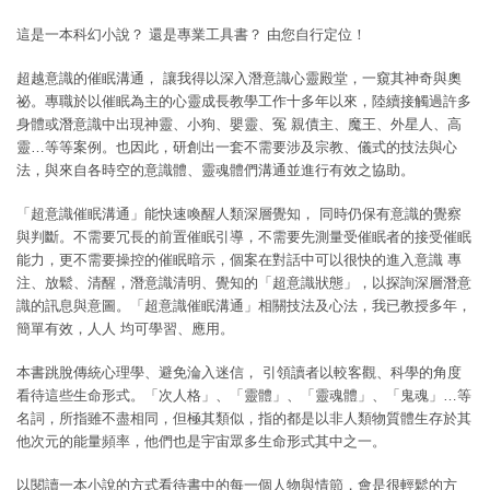
這是一本科幻小說？
還是專業工具書？
由您自行定位！
超越意識的催眠溝通，
讓我得以深入潛意識心靈殿堂，一窺其神奇與奧
祕。專職於以催眠為主的心靈成長教學工作十多年以來，陸續接觸過許多
身體或潛意識中出現神靈、小狗、嬰靈、冤
親債主、魔王、外星人、高
靈
…
等等案例。也因此，研創出一套不需要涉及宗教、儀式的技法與心
法，與來自各時空的意識體、靈魂體們溝通並進行有效之協助。
「超意識催眠溝通」能快速喚醒人類深層覺知，
同時仍保有意識的覺察
與判斷。不需要冗長的前置催眠引導，不需要先測量受催眠者的接受催眠
能力，更不需要操控的催眠暗示，個案在對話中可以很快的進入意識
專
注、放鬆、清醒，潛意識清明、覺知的「超意識狀態」，以探詢深層潛意
識的訊息與意圖。「超意識催眠溝通」相關技法及心法，我已教授多年，
簡單有效，人人
均可學習、應用。
本書跳脫傳統心理學、避免淪入迷信，
引領讀者以較客觀、科學的角度
看待這些生命形式。「次人格」、「靈體」、「靈魂體」、「鬼魂」
…
等
名詞，所指雖不盡相同，但極其類似，指的都是以非人類物質體生存於其
他次元的能量頻率，他們也是宇宙眾多生命形式其中之一。
以閱讀一本小說的方式看待書中的每一個人物與情節，會是很輕鬆的方