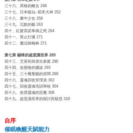
三十六、席格的離去 248
三十七、日本狐仙- 稻禾大神 252
三十八、畫中少女 258
三十九、沉默的貓 263
四十、紅髮雷諾車禍之死 264
四十一、禁止打擾 271
四十二、魔法師梅林 271
第七章 貓咪的超意識世界 289
四十三、艾茉莉與原生家庭 290
四十四、改變後的腦波 293
四十五、三十幾隻貓的房間 299
四十六、靈魂回收管理員 302
四十七、回收靈魂培訓學校 304
四十八、收買靈魂的惡魔 308
四十九、超意識世界的探討與疑惑 319
自序
催眠喚醒天賦能力