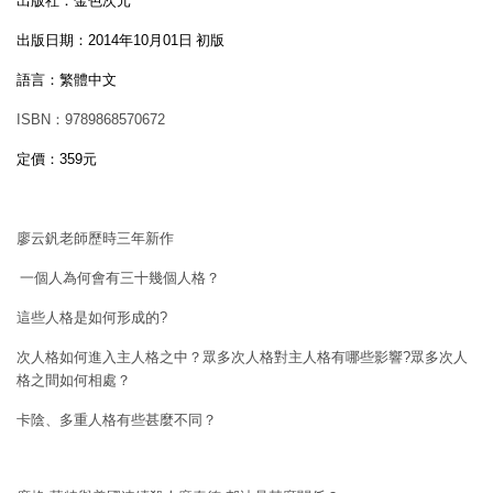
出版社：金色次元
出版日期：
2014
年
10
月
01
日 初版
語言：繁體中文
ISBN
：
9789868570672
定價：
359
元
廖云釩老師歷時三年新作
一個人為何會有三十幾個人格？
這些人格是如何形成的
?
次人格如何進入主人格之中？眾多次人格對主人格有哪些影響
?
眾多次人
格之間如何相處？
卡陰、多重人格有些甚麼不同？