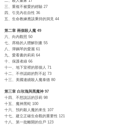
二、殺人畫家 17
三、重複不被愛的經驗 27
四、引見內在自性 36
五、生命教練應該秉持的洞見 44
第二章 兩個殺人魔 49
六、向內觀照 50
七、席格的人體解剖畫 55
八、彈鋼琴的愛麗 61
九、愛看書的莉莉 64
十、保護者綠 66
十一、地下室裡的那個人 71
十二、不停認錯的對不起 73
十三、美國連續殺人魔泰德 80
第三章 白玫瑰與黑魔神 97
十四、不想說話的莎莉 98
十五、魔神黑蛇 100
十六、預約殺人魔的來生 107
十七、建立正確生命觀的重要性 121
十八、第一批離開的住戶 123