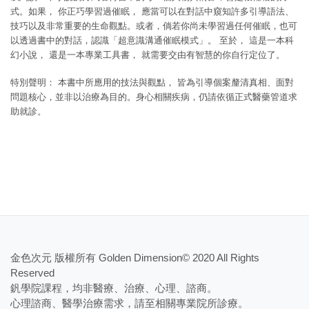
式。如果，
你正巧學習過催眠，
應當可以在對話中窺知許多引導語法、
技巧以及非常重要的生命觀點。或者，倘若你尚未學習過任何催眠，也可
以透過書中的對話，認識「超意識溝通催眠模式」。
至於，
這是一本科
幻小說，
還是一本專業工具書，
就需要交由有智慧的你自行定位了。
特別聲明：
本書中所應用的技法與觀點，
皆為引導個案釐清真相、面對
問題核心，並非以治療為目的。身心相關疾病，仍請依循正式醫藥管道求
助就診。
金色次元 版權所有 Golden Dimension© 2020 All Rights
Reserved
釩學院課程，均非醫療、治療、心理、諮商。
​心理諮商、醫學治療需求，請至相關專業院所診療。