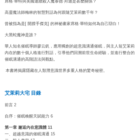
席格·華特與美國連續殺人魔泰德·邦迪是甚麼關係？
高靈魔法師梅林的智慧對話為何跟隨艾茉莉數千年？
曾被指為是
[
開膛手傑克
]
的神祕畫家席格·華特如何為自己辯白！
大黑蛇魔神是誰？
華人知名催眠導師廖云釩，應用獨創的超意識溝通催眠，與主人翁艾茉莉
內在的數十個人格進行對話，引導他們回溯前世生命經驗，並進行整合的
催眠溝通的高階語法與觀點。
本書將揭露隱藏在人類潛意識世界多重人格的驚奇秘密。
艾茉莉大宅 目錄
前言 2
自序：催眠喚醒天賦能力 6
第一章 邂逅內在意識體 11
一、超越意識的催眠溝通 15