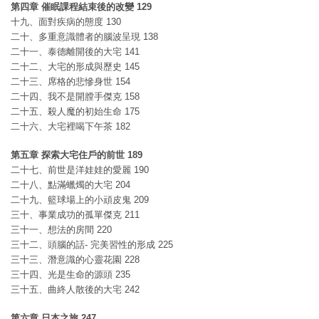
第四章 催眠課程結束後的改變 129
十九、面對疾病的態度 130
二十、多重意識體者的腦波呈現 138
二十一、泰德離開後的大宅 141
二十二、大宅的形成與歷史 145
二十三、席格的悲慘身世 154
二十四、我不是開膛手傑克 158
二十五、殺人魔的初始生命 175
二十六、大宅裡喝下午茶 182
第五章 探索大宅住戶的前世 189
二十七、前世是洋娃娃的愛麗 190
二十八、點滿蠟燭的大宅 204
二十九、籃球場上的小頑皮鬼 209
三十、事業成功的孤單傑克 211
三十一、想法的房間 220
三十二、頭腦的話- 完美習性的形成 225
三十三、潛意識的心靈花園 228
三十四、光是生命的源頭 235
三十五、曲終人散後的大宅 242
第六章 日本之旅 247