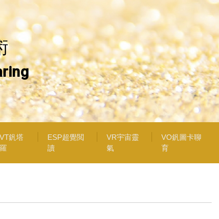
術
ring
VT釩塔
ESP超覺閲
VR宇宙靈
VO釩圖卡聊
羅
讀
氣
育