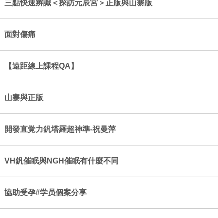
三點快速辨識＜探訪元辰宮＞正版與山寨版
面對傷痛
【遠距線上課程QA】
山寨與正版
開發直覚力釩塔羅超神準-祝曼萍
VH釩催眠與NGH催眠有什麼不同
協助受孕#学员個案分享