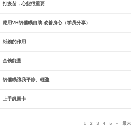
打疫苗，心態很重要
應用VH钒催眠自助-改善身心（学员分享）
紙錢的作用
金钱能量
钒催眠譲我平静、輕盈
上手釩圖卡
1
2
3
4
5
»
最末