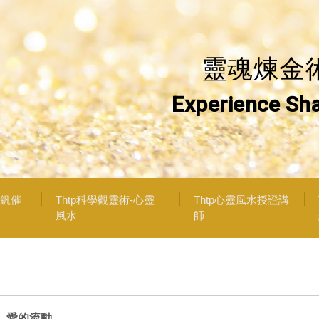
靈魂煉金
Experience Sha
H釩催
Thtp科學觀靈術-心靈
Thtp心靈風水授證講
風水
師
愛的流動