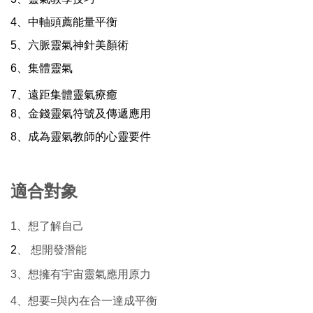
4、
中軸頭薦能量平衡
5、
六脈靈氣神針美顏術
6、
集體靈氣
7、
遠距集體靈氣療癒
8、金錢靈氣符號及傳遞應用
8、
成為靈氣教師的心靈要件
適合對象
1、想了解自己
2
、 想開發潛能
3、想擁有宇宙靈氣應用原力
4、想要=與內在合一達成平衡