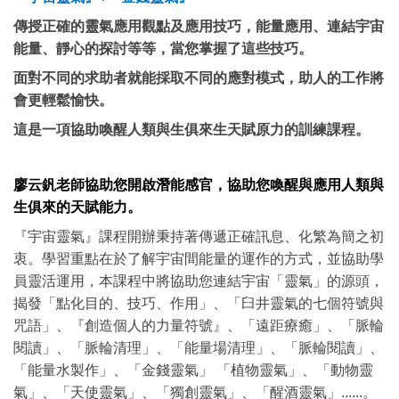
傳授正確的
靈氣應用觀點及應用技巧
，能量應用、連結宇宙
能量、靜心的探討等等，當您掌握了這些技巧。
面對不同的求助者就能採取不同的應對模式
，助人的工作將
會更輕鬆愉快。
這是一項協助
喚醒人類與生俱來生天賦原力
的訓練課程。
廖云釩老師協助您開啟潛能感官，協助您喚醒與應用人類與
生俱來的天賦能力。
『宇宙靈氣』課程開辦秉持著
傳遞正確訊息、化繁為簡之初
衷
。學習重點在於
了解宇宙間能量的運作
的方式，並
協助學
員靈活運用
，本課程中將協助您
連結宇宙「靈氣」的源頭
，
揭發「點化目的、技巧、作用」、「臼井靈氣的七個符號與
咒語」、『創造個人的力量符號』、「遠距療癒」、「脈輪
閱讀」、「脈輪清理」、「能量場清理」、「脈輪閱讀」、
「能量水製作」、「金錢靈氣」 「植物靈氣」、「動物靈
氣」、「天使靈氣」、「獨創靈氣」、「醒酒靈氣」......。