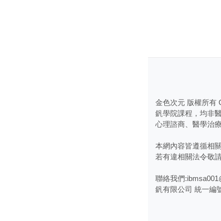
金色次元 版權所有 Golden
釩學院課程，均非
​心理諮商、醫學治
本網內容皆遵循相
若有違相關法令敬
聯絡我們:ibmsa001@
釩有限公司 統一編號 :