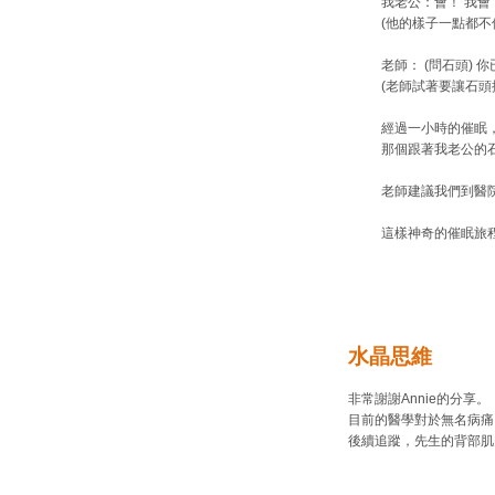
我老公：會！ 我會
(他的樣子一點都不
老師： (問石頭)
(老師試著要讓石頭
經過一小時的催眠
那個跟著我老公的
老師建議我們到醫
這樣神奇的催眠旅
水晶思維
非常謝謝Annie的分享。
目前的醫學對於無名病痛
後續追蹤，先生的背部肌