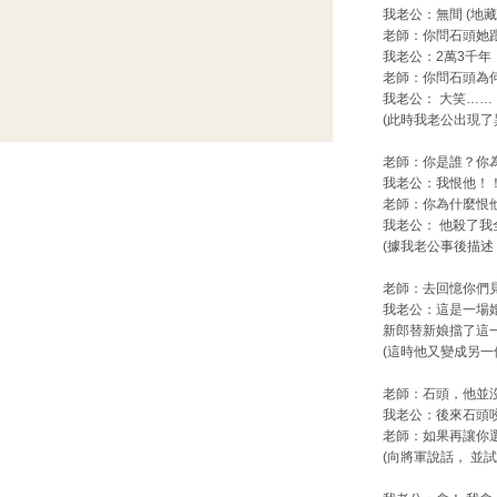
我老公：無間 (地
老師：你問石頭她
我老公：2萬3千年
老師：你問石頭為
我老公： 大笑……
(此時我老公出現了
老師：你是誰？你
我老公：我恨他！！ 
老師：你為什麼恨
我老公： 他殺了我
(據我老公事後描述
老師：去回憶你們
我老公：這是一場
新郎替新娘擋了這
(這時他又變成另
老師：石頭，他並
我老公：後來石頭
老師：如果再讓你
(向將軍說話， 並