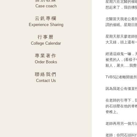
星期六在北醫的催
Case coach
想起來了，我彷彿
云釩專欄
北醫當天我老公看
Experience Sharing
謂的催眠。星期日
行事曆
星期天那天廖老師
大又綠，頭上還有
College Calendar
經過這綠鬼一嚇，
專業著作
被煮的人，(看樣
Order Books
殺人，屠夫....
聯絡我們
TVBS記者離開後
Contact Us
因為我老公有僵直
在老師的引導下，
的石頭壓在他的脊
脊椎上。
老師再用另一個方
老師：你問石頭叫