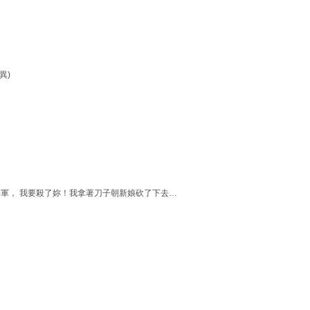
異)
軍， 我要殺了妳！我拿著刀子朝新娘砍了下去…