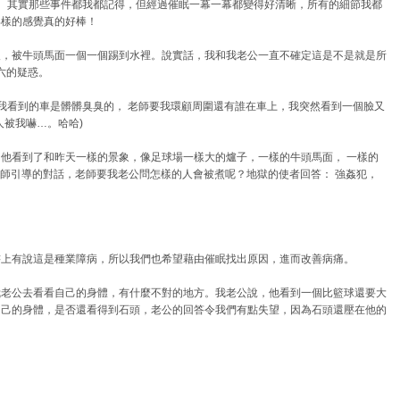
。其實那些事件都我都記得，但經過催眠一幕一幕都變得好清晰，所有的細節我都
那樣的感覺真的好棒！
人，被牛頭馬面一個一個踢到水裡。說實話，我和我老公一直不確定這是不是就是所
六的疑惑。
我看到的車是髒髒臭臭的， 老師要我環顧周圍還有誰在車上，我突然看到一個臉又
被我嚇…。哈哈)
他看到了和昨天一樣的景象，像足球場一樣大的爐子，一樣的牛頭馬面， 一樣的
老師引導的對話，老師要我老公問怎樣的人會被煮呢？地獄的使者回答： 強姦犯，
書上有說這是種業障病，所以我們也希望藉由催眠找出原因，進而改善病痛。
我老公去看看自己的身體，有什麼不對的地方。我老公說，他看到一個比籃球還要大
自己的身體，是否還看得到石頭，老公的回答令我們有點失望，因為石頭還壓在他的