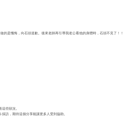
己做的是懺悔，向石頭道歉。後來老師再引導我老公看他的身體時，石頭不見了！！
善這些狀況。
Ｓ採訪，期待這個分享能讓更多人受到協助。