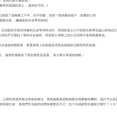
！ 他為什麼不嫁給我！
像我所認識的老公， 真的好可怕…)
 你已經跟了他兩萬三千年，你不快樂，你想一想快樂的樣子，快樂的心情
擺脫仇恨， 繼續新的生命學習旅程)
，石頭願意停留在快樂的生命學習時光內，而我的老公心中的那位將軍也誠心的為自
石頭似乎又開始了新的生命旅程，而我老公脊椎上的大石頭將不會再困擾著他…
院去做個身體檢查，看看身裡上的病痛是否因為催眠的治療而有所改善。
程， 讓我對催眠有了新的感受及認識， 與大家分享我的經驗！
、心因性疾病尚無法有效的根治，透過催眠來啟動個案自我療癒的機制，或許可以改
肉放鬆許多，連他們常光顧的按摩師都驚訝不已！也十分感謝賢伉儷當日幫忙ＴＶＢ