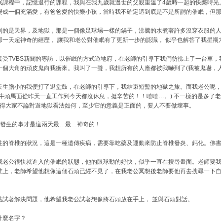
眠課程中，記憶退行的課程，我與在我九歲就過世的父親重溫了4歲時一起的快樂時光
變成一個充滿愛，有爸爸愛的快樂小孩，當時我不確定這到底是不是所謂的催眠，但
到的是天界，及地獄，那是一個像足球場一樣的鍋子，沸騰的水煮著許多沒穿衣服的
那一天超神奇的經歷， 讓我和老公對催眠有了更新一步的認識， 似乎也解答了我星期
接受TVBS新聞的專訪，以催眠的方式遊地府，在老師的引導下我們彷彿上了一台車，
一個大角的頑皮鬼向我衝來。我叫了一聲，我想所有的人應都被我嚇到了(我被鬼嚇，人
天生膽小的我便打了退堂鼓，在老師的引導下，我結束短暫的地獄之旅。而我老公呢，
子牛頭馬面從昨天一直工作到今天都沒休息，挺辛苦的！！嘻嘻…。) 不一樣的是多了
..我覺得大家不論對遊地獄看法如何，至少它的意義是正面的，要人不要做壞事。
所發生的事才是這兩天最…最…神奇的！
性的脊椎的狀況，這是一種遺傳疾病，需要靠吃藥及運動來防止脊椎發炎、鈣化。佛
我老公很快就進入的催眠的狀態，他的眼球動的好快，似乎一直在搜尋畫面。老師要
椎上，老師希望他想像這個石頭已經不見了，在我老公冥想後老師要他再去搜尋一下
法試著解決問題，他希望我老公試著想像將石頭放在手上， 並與石頭對話。
什麼名字？