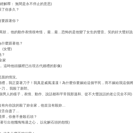
藏經解釋： 無間是永不停止的意思)
跟了你多久？
何要跟著你？
異狀， 他的動作表情很奇怪， 最…最…恐怖的是他變了女生的聲音。笑的好大聲好詭
為什麼跟著他？
(女聲)
他？
全家
， 這時他頭腦裡已出現古代婚禮的影像)
見面的情況。
婚禮，我正耍著刀子！我真是威風凜凜！為什麼你要嫁給這個平民，而不嫁給我這個將
一刀， 我殺了新郎。
一個男人的樣子，表情、動作、說話都和平常我那溫和、從不大聲說話的老公完全不同)
沒有向你說的殺了妳全家，他並沒有殺妳…
咬舌自盡了…
選擇，你會不會殺石頭？
試著引出他懺悔悔過之心， 以化解石頭的怨恨)