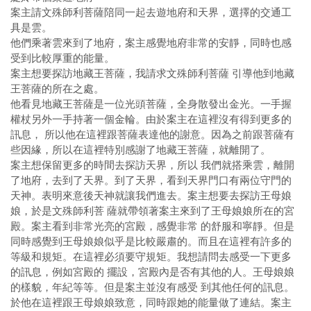
案主請文殊師利菩薩陪同一起去遊地府和天界，選擇的交通工
具是雲。
他們乘著雲來到了地府，案主感覺地府非常的安靜，同時也感
受到比較厚重的能量。
案主想要探訪地藏王菩薩，我請求文殊師利菩薩 引導他到地藏
王菩薩的所在之處。
他看見地藏王菩薩是一位光頭菩薩，全身散發出金光。一手握
權杖另外一手持著一個金輪。由於案主在這裡沒有得到更多的
訊息， 所以他在這裡跟菩薩表達他的謝意。因為之前跟菩薩有
些因緣，所以在這裡特別感謝了地藏王菩薩，就離開了。
案主想保留更多的時間去探訪天界，所以 我們就搭乘雲，離開
了地府，去到了天界。到了天界，看到天界門口有兩位守門的
天神。表明來意後天神就讓我們進去。案主想要去探訪王母娘
娘，於是文殊師利菩 薩就帶領著案主來到了王母娘娘所在的宮
殿。案主看到非常光亮的宮殿，感覺非常 的舒服和寧靜。但是
同時感覺到王母娘娘似乎是比較嚴肅的。而且在這裡有許多的
等級和規矩。在這裡必須要守規矩。我想請問去感受一下更多
的訊息，例如宮殿的 擺設，宮殿內是否有其他的人。王母娘娘
的樣貌，年紀等等。但是案主並沒有感受 到其他任何的訊息。
於他在這裡跟王母娘娘致意，同時跟她的能量做了連結。案主