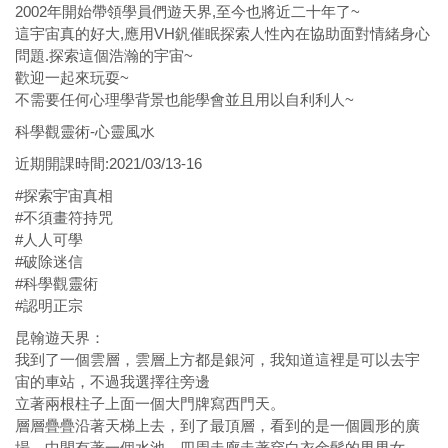
2002年開始帶領學員們遊天界,至今也將近二十年了~
這宇宙真的好大,應用VH釩催眠探索人性內在協助面對情緒身心
問題.探索這個浩瀚的宇宙~
歡迎一起來玩耍~
不需要任何心理學背景也能學會並且用以自利利人~
科學觀靈術-心靈風水
近期開課時間:2021/03/13-16
#探索宇宙真相
#不須畫符持咒
#人人可學
#破除迷信
#科學觀靈術
#認明正宗
昆翰遊天界：
我到了一個雲層，雲層上方都是銀河，我知道這裡是可以去宇
宙的車站，不過我選擇往旁邊
立著兩根柱子上面一個大門牌寫西門天。
層層疊疊沿著天梯上去，到了最頂層，看到的是一個圓形的廣
場，中間有著一個水池，四周走廊走著穿白衣金髮的男男女