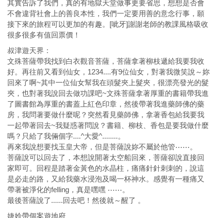
其實告訴了我們，真的有地獄天堂做事更要省思，想想是否會
不會違背社會上的善良本性，我們一定要用善的意念行事，願
接下來的旅程可以更加的有趣。[呲牙]謝謝老師的教課風格吸收
很多很多有值回票價！
叔津遊天界：
文殊菩薩帶我找到白衣觀音菩薩，菩薩拿著柳枝遞給我要我收
好。再往前又看到仙女，1234....有9位仙女，對著我微笑說～妳
回來了啊~其中一位仙女幫我在頭髮夾上髮夾，很漂亮發光的髮
夾，也對著我說回去做功課吧~文殊菩薩拿著厚重的書籍帶我進
了圖書館為厚重的書蓋上紅色印章，然後帶著我進藥師佛的藥
房，我問著要做什麼呢？突然看見藥師佛，拿著香包給我要我
一起帶著回去~我疑惑著問說？書籍、柳枝、香包是要我做什麼
嗎？只給了我倆個字....^大愛^........。
再來我說想要找玉皇大帝，但是菩薩說妳不屬於他管⋯⋯。
菩薩說可以回去了，本想說開著太空船回來，菩薩卻說直接回
家即可。回程是踏著金黃色的水晶柱，痛痛針針刺刺的，說這
是必走的路，又給我藥水浸泡及喝一杯神水。感覺有一種痛又
帶著被淨化的felling，真是嘿嘿 ⋯⋯。
最後菩薩說了......回去吧！然後就～醒了 。
婕姈帶個案遊地府