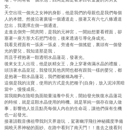
女。
天空出現一個光之女神的身影，他是我們的母親也是我們每個
人的本體。然後沿著廣場一個通道走，接著又有六七八條通道
岔出，我選擇左側一個通道。
走進去側旁一間房間，是我的元神宮，一開始想要看裡面，卻
塞著一座方形大石把門堵住，後來透過引導化身成光。
我看見裡面有一張床一張桌，旁邊有一個搖籃，裏頭有一個發
光的嬰兒，我知道那是我，
而且手裡抱著一顆透明水晶蓮花，發著光。
後來女主人出現，他是妖精女王，身上穿著佈滿水晶的禮服，
頭頂著水晶皇冠，我發現其他房間也都有跟我一樣的嬰兒，都
是抱著一顆水晶蓮花，我們都被稱為種子。
這個是我的法寶，使用的方式是先把種子(自身)，放入泥淖黑暗
當中，慢慢成長。
當我能夠在陰暗負面能量滋養中長大，開始發光恢復水晶蓮花
的時候，就是這顆水晶使用的時機。就是單純一個存在做人做
事，影響他人並且點亮每個人內在的生命花，讓他們保有生機
也一起發光。
接著請觀音佛祖帶我到天界遊玩 ，駕著幽浮飛往神秘國度準備
揭曉天界神秘的面紗。在路中看到了南天門！！進去之後看到