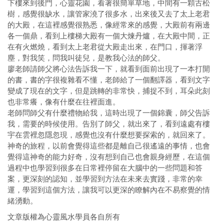
下樓來到後門，心靈花園，看著很簡單草地，中間有一顆古松
樹，感覺很缺水，讓管家澆了很多水，出來後又去了太上老君
的大殿，在這裡感覺很熟悉，像經常來的感覺，大殿前有兩邊
各一個鼎，看到上樓梯大殿有一個大煉丹爐，在大殿中間，正
在有火燃燒，看到太上老君從大殿走出來，在門口，揮著浮
塵，對我笑，問我叫徒兒，是教我心法的師父。
廖老師請師父將心法告訴我一下，就看到面前出現了一本打開
的書，書的字很複雜看不懂，老師給了一個翻譯器，看到文字
變成了現在的文字，但是跳轉的非常快，捕捉不到，耳朵此刻
也非常癢，像有什麼在往裡面進。
老師問師父有什麼禮物給我，這時出現了一個錦囊，師父告訴
我，需要的時候使用。告別了師父，就出來了，看到遠處有樓
宇在雲裡忽隱忽現，感覺也沒有什麼想要探索的，就回來了。
神奇的旅程，以前會覺得這些都是離自己很遙遠的事情，也會
覺得這神奇的能力好奇，沒有想到自己也會親身經歷，在這個
過程中也學習到很多在日常裡停留在大腦中的一些問題和答
案，更深刻的認知，並學習到方法在未來去實踐，非常的幸
運，學習到這個方法，讓我可以更深的瞭解內在不易察覺的情
緒湧動。
文章版權為心靈風水學員各自所有