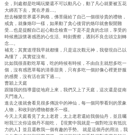
全，到處都是吃喝玩樂還不可以動凡心，動了凡心就要被五花
大綁丟下去，實在矛盾…。
想去極樂世界還不夠格，佛菩薩給了自己一個很珍貴的禮物，
戒貪，就像烙印一樣，如果動了貪心後背的烙印就會裂開難
受…也是提醒自己起心動念檢查一下是不是貪的念頭，享受的
時候應該懷著感恩的心生活、時刻覺察，遇到不良念頭立刻轉
念…。
補充：其實道理我早就都懂，只是這次觀元神，我發現自己以
為懂了，其實從沒有。
比如我很喜歡吃草莓，吃的時候有時候，不由自主就想多吃一
個，沒有感恩草莓的清香甜美，只有多吃一個好像心裡更舒服
的感覺，沒有活在當下過…。
曹穎上天庭
跟隨我的指導靈從地府上來，我們又上了天庭，這次還是從南
天門進入。
進去之後就會看見很多傳說中的神仙，每一個同學看到的景象
人物，和收到的禮物都會不一樣。
今天上天庭看見了太上老君，太上老君還給我個仙丹，並且囑
咐我三次你這個丹不能吃，【現實中我就是一個對吃沒有抵抗
力的人】並且還教我一個有趣的手勢。 就是這個丹的用法，我