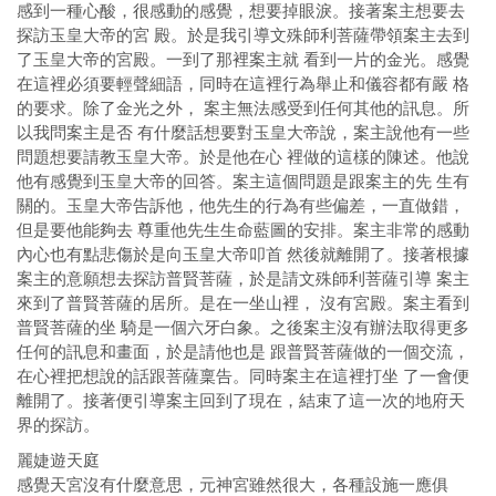
感到一種心酸，很感動的感覺，想要掉眼淚。接著案主想要去
探訪玉皇大帝的宮 殿。於是我引導文殊師利菩薩帶領案主去到
了玉皇大帝的宮殿。一到了那裡案主就 看到一片的金光。感覺
在這裡必須要輕聲細語，同時在這裡行為舉止和儀容都有嚴 格
的要求。除了金光之外， 案主無法感受到任何其他的訊息。所
以我問案主是否 有什麼話想要對玉皇大帝說，案主說他有一些
問題想要請教玉皇大帝。於是他在心 裡做的這樣的陳述。他說
他有感覺到玉皇大帝的回答。案主這個問題是跟案主的先 生有
關的。玉皇大帝告訴他，他先生的行為有些偏差，一直做錯，
但是要他能夠去 尊重他先生生命藍圖的安排。案主非常的感動
內心也有點悲傷於是向玉皇大帝叩首 然後就離開了。接著根據
案主的意願想去探訪普賢菩薩，於是請文殊師利菩薩引導 案主
來到了普賢菩薩的居所。是在一坐山裡， 沒有宮殿。案主看到
普賢菩薩的坐 騎是一個六牙白象。之後案主沒有辦法取得更多
任何的訊息和畫面，於是請他也是 跟普賢菩薩做的一個交流，
在心裡把想說的話跟菩薩稟告。同時案主在這裡打坐 了一會便
離開了。接著便引導案主回到了現在，結束了這一次的地府天
界的探訪。
麗婕遊天庭
感覺天宮沒有什麼意思，元神宮雖然很大，各種設施一應俱