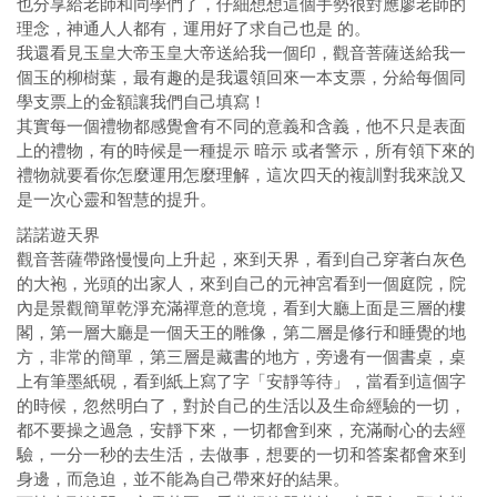
也分享給老師和同學們了，仔細想想這個手勢很對應廖老師的
理念，神通人人都有，運用好了求自己也是 的。
我還看見玉皇大帝玉皇大帝送給我一個印，觀音菩薩送給我一
個玉的柳樹葉，最有趣的是我還領回來一本支票，分給每個同
學支票上的金額讓我們自己填寫！
其實每一個禮物都感覺會有不同的意義和含義，他不只是表面
上的禮物，有的時候是一種提示 暗示 或者警示，所有領下來的
禮物就要看你怎麼運用怎麼理解，這次四天的複訓對我來說又
是一次心靈和智慧的提升。
諾諾遊天界
觀音菩薩帶路慢慢向上升起，來到天界，看到自己穿著白灰色
的大袍，光頭的出家人，來到自己的元神宮看到一個庭院，院
內是景觀簡單乾淨充滿禪意的意境，看到大廳上面是三層的樓
閣，第一層大廳是一個天王的雕像，第二層是修行和睡覺的地
方，非常的簡單，第三層是藏書的地方，旁邊有一個書桌，桌
上有筆墨紙硯，看到紙上寫了字「安靜等待」，當看到這個字
的時候，忽然明白了，對於自己的生活以及生命經驗的一切，
都不要操之過急，安靜下來，一切都會到來，充滿耐心的去經
驗，一分一秒的去生活，去做事，想要的一切和答案都會來到
身邊，而急迫，並不能為自己帶來好的結果。