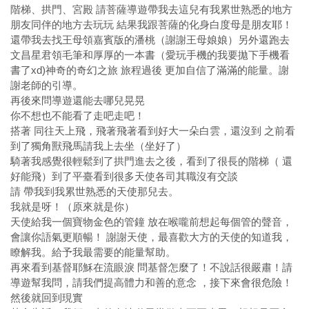
階梯、拱門、宮殿 請菩薩導遊帶我去這兒有我累世熟悉的地方
朋友同伴的地方去玩玩 結果我跟菩薩的化身白度母是朋友耶！
還帶我去找王母領嘉賓版的潘桃（謝謝王母娘娘）另外還跑去
文昌星君領毛筆和厚厚的一本書（愛玩手機的我要拋下手機看
書了xd)神奇的奇幻之旅 旅程過後 更加自信了滿滿的能量。謝
謝老師的引導。
再後來問導遊還能去哪兒晃晃
你不想也不能看了走吧走吧！
搭著 同往天上飛，飛著飛著看到好大一朵白雲，還沒到 之前看
到了獨角獸飛馬請我上去坐（坐好了）
騎著我感覺很輕鬆到了拱門進去之後，看到了很長的階梯（ 還
好能飛）到了平臺看到很多天使各司其職沒有交談
請 帶我到我累世熟悉的天使那兒去。
我就是呀！（原來就是你）
天使給我一個寶物金色的管鐘 放在喉嚨前想起每個管的聲音，
會讓你語氣更順暢！ 謝謝天使，最喜歡大方的天使的知道我，
瞭解我。給予我最需要的能量幫助。
再來看到基督耶穌在流眼淚 問基督怎麼了！不說話很嚴肅！請
導遊幫我問，請我們提高體力和善的意念 ，接下來會很危險！
然後就回到現實