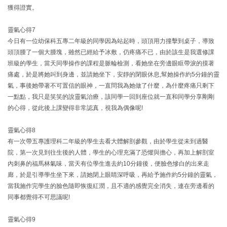
獲得證實。
靈氣心得7
今日有一位幼保科五專二年級的同學因為站起時，頭頂用力撞擊到桌子，導致
頭頂腫了一個大腫塊，雖然已經給予冰敷，仍疼痛不已，由於該生是我選修課
班級的學生，當天同學操作的課程是脈輪檢測，看她坐在旁邊眼眶帶淚的摸著
痛處，於是將她叫到身邊，並請她坐下，安靜的閉眼休息,幫她操作約5分鐘的靈
氣，事後她帶著不可置信的眼神，一直問我為她做了什麼，為什麼疼痛只剩下
一點點，我只是笑笑的說靈氣治療，該同學一回到座位就一直和同學分享剛剛
的心得，從此後上課變得非常認真，視我為偶像呢!
靈氣心得8
有一次帶五專護理科二年級的學生去看大體解剖參觀，由於學生從未到過醫
院，第一次見到往生後的人體，學生的心理充滿了恐懼與擔心，再加上解剖室
內刺鼻的福馬林氣味，當天有位學生進去約10分鐘後，便臉色慘白的出來走
廊，於是引導學生坐下來，請她閉上眼睛深呼吸，再給予施作約5分鐘的靈氣，
當我施作完學生的臉色隨即恢復紅潤，且不適的感覺完全消失，連在旁邊看的
同事都覺得不可思議呢!
靈氣心得9