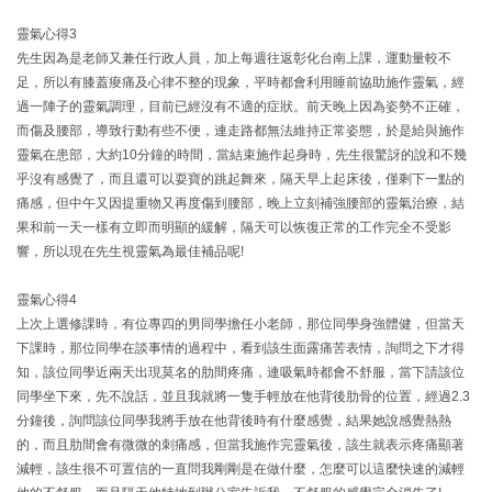
靈氣心得3
先生因為是老師又兼任行政人員，加上每週往返彰化台南上課，運動量較不
足，所以有膝蓋痠痛及心律不整的現象，平時都會利用睡前協助施作靈氣，經
過一陣子的靈氣調理，目前已經沒有不適的症狀。前天晚上因為姿勢不正確，
而傷及腰部，導致行動有些不便，連走路都無法維持正常姿態，於是給與施作
靈氣在患部，大約10分鐘的時間，當結束施作起身時，先生很驚訝的說和不幾
乎沒有感覺了，而且還可以耍寶的跳起舞來，隔天早上起床後，僅剩下一點的
痛感，但中午又因提重物又再度傷到腰部，晚上立刻補強腰部的靈氣治療，結
果和前一天一樣有立即而明顯的緩解，隔天可以恢復正常的工作完全不受影
響，所以現在先生視靈氣為最佳補品呢!
靈氣心得4
上次上選修課時，有位專四的男同學擔任小老師，那位同學身強體健，但當天
下課時，那位同學在談事情的過程中，看到該生面露痛苦表情，詢問之下才得
知，該位同學近兩天出現莫名的肋間疼痛，連吸氣時都會不舒服，當下請該位
同學坐下來，先不說話，並且我就將一隻手輕放在他背後肋骨的位置，經過2.3
分鐘後，詢問該位同學我將手放在他背後時有什麼感覺，結果她說感覺熱熱
的，而且肋間會有微微的刺痛感，但當我施作完靈氣後，該生就表示疼痛顯著
減輕，該生很不可置信的一直問我剛剛是在做什麼，怎麼可以這麼快速的減輕