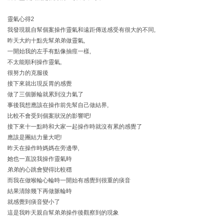
靈氣心得2
我發現親自幫個案操作靈氣和遠距傳送感受有很大的不同,
昨天大約十點先幫弟弟做靈氣,
一開始我的左手有點像抽痙一樣,
不太能順利操作靈氣,
很努力的克服後
接下來就出現反胃的感覺
做了三個脈輪就累到沒力氣了
事後我想應該在操作前先幫自己做結界,
比較不會受到個案狀況的影響吧!
接下來十一點時和大家一起操作時就沒有累的感覺了
應該是團結力量大吧!
昨天在操作時媽媽在旁邊學,
她也一直說我操作靈氣時
弟弟的心跳會變得比較穩
而我在做喉輪心輪時一開始有感覺到很重的痰音
結果清除幾下再做脈輪時
就感覺到痰音變小了
這是我昨天親自幫弟弟操作後觀察到的現象