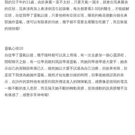
我的兒子年約11歲，由於鼻竇一直不太好，只要天氣一濕冷，就會出現鼻竇炎
的症狀，流鼻涕再加上鼻涕倒流引起咳嗽，每次都要看2-3回的醫生，才能緩解
症狀，自從我學了靈氣以後，只要他稍有症狀出現，睡前約略花個數分鐘在鼻
部施作靈氣，便可以有顯著的功效，幾乎都不需要去看醫生吃藥了，而且恢復
的很快喔!
靈氣心得10
自從學了靈氣以後，幾乎隨時都可以派上用場，有一次去參加一個心靈課程，
閒暇聊天之餘，有一位學員聽到我說學過靈氣，而她則學過學過大愛手，她表
示自己的肩關節疼痛已久，雖然她以大愛手試過為自己治療，但效果有限，於
是當下我便為她施作靈氣，雖然才短短數分鐘的時間，但事後她很訝異的表
示，在詩作的當時他有感受到我所傳送進入的陣陣氣流，感覺像是很弱的電流
一般不斷的進入患部，而且隔天她不斷的轉動肩膀，並很感動的說肩膀幾乎沒
有痛感了，感覺非常神奇喔!