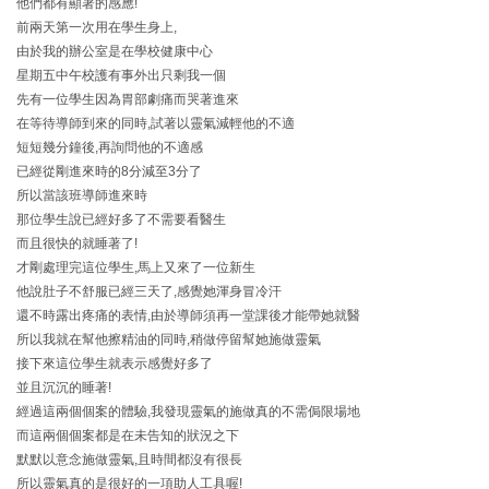
他們都有顯著的感應!
前兩天第一次用在學生身上,
由於我的辦公室是在學校健康中心
星期五中午校護有事外出只剩我一個
先有一位學生因為胃部劇痛而哭著進來
在等待導師到來的同時,試著以靈氣減輕他的不適
短短幾分鐘後,再詢問他的不適感
已經從剛進來時的8分減至3分了
所以當該班導師進來時
那位學生說已經好多了不需要看醫生
而且很快的就睡著了!
才剛處理完這位學生,馬上又來了一位新生
他說肚子不舒服已經三天了,感覺她渾身冒冷汗
還不時露出疼痛的表情,由於導師須再一堂課後才能帶她就醫
所以我就在幫他擦精油的同時,稍做停留幫她施做靈氣
接下來這位學生就表示感覺好多了
並且沉沉的睡著!
經過這兩個個案的體驗,我發現靈氣的施做真的不需侷限場地
而這兩個個案都是在未告知的狀況之下
默默以意念施做靈氣,且時間都沒有很長
所以靈氣真的是很好的一項助人工具喔!