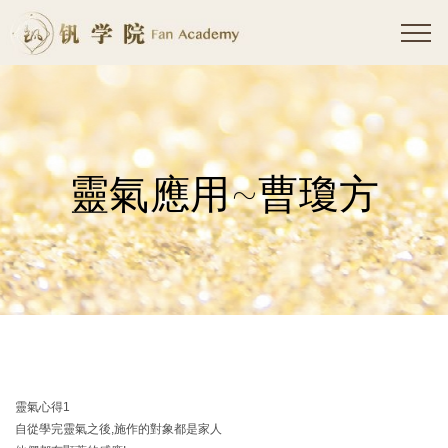
靈氣應用~曹瓊方
靈氣心得1
自從學完靈氣之後,施作的對象都是家人