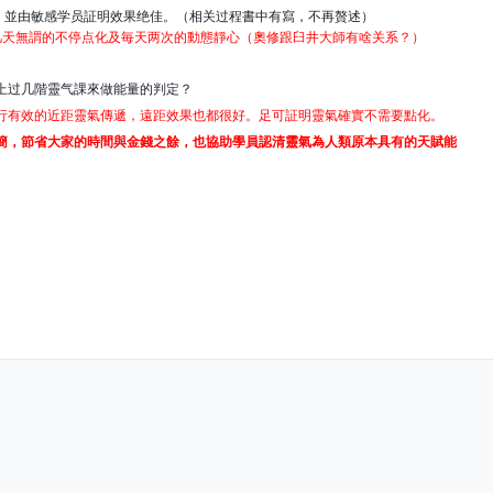
，並由敏感学员証明效果绝佳。（相关过程書中有寫，不再贅述）
几天無謂的不停点化及毎天两次的動態靜心（奧修跟臼井大師有啥关系？）
上过几階靈气課來做能量的判定？
行有效的近距靈氣傳遞，遠距效果也都很好。足可証明靈氣確實不需要點化。
簡，節省大家的時間與金錢之餘，也協助學員認清靈氣為人類原本具有的天賦能