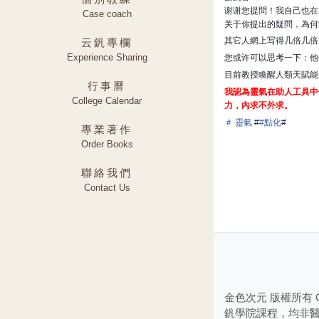
谢谢您提問！我自己也在2
Case coach
关于你提出的疑問，為何
其它人網上写得几倍几倍
云釩專欄
Experience Sharing
您或许可以思考一下：他
目前教授喚醒人類天賦能
行事曆
我認為靈氣在助人工具中
College Calendar
力，內求不外求。
＃
靈
氣
#
#
點
化
#
專業著作
Order Books
聯絡我們
Contact Us
金色次元 版權所有 Golden
釩學院課程，均非