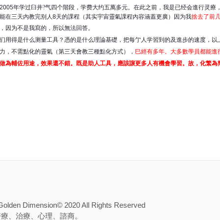
005年学过臼井
?
气四个階段，学费大约五萬多元。在此之前，我是已经会進行灵療
能在三天內教完别人8天的課程（其实宇宙靈氣課程內容涵蓋更廣）因为我
捨去了前
，因为不是我寫的，所以無法回答。
们用得是什么测量工具？憑的是什么理論基礎，把每亇人学習到的及進步的速度，以
力，不需點化的靈氣（第三天會教三種點化方式），
巳經有多年。大多數學員都能進
做為輔佐用途，效果還不錯。既是助人工具，應該譲更多人有機會學習。故，化繁為
 Dimension© 2020 All Rights Reserved
醫療、治療、心理、諮商。