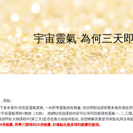
宇宙靈氣-為何三天
，照贴：
看閣下多本著作,特別是靈氣寶典, 一向對學靈氣很有興趣, 但坊間類似課程繁多無所適從
課程含宇宙靈氣導師+教師（大師）, 按網站所說課程內容可以等同別家課程靈氣一, 二,三
時請問在大師課程中(第三天)是否也會介紹如何點化, 並想瞭解其實是否有點化與沒有點
16倍能量, 再學三階得到26倍能量, 好像點化愈多得到能量則愈強。