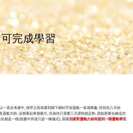
即可完成學習
所以一直在考慮中, 很早之前就看到閣下網站宇宙靈氣一直感興趣, 特別在八月份
階及靈氣大師, 這個看起來很吸引, 但為何只需要三天課程就足夠, 因如果要全練這些
化都是一樣(按書中所述只是一種儀式), 因看
別家對靈氣介紹有提到一階靈氣學完